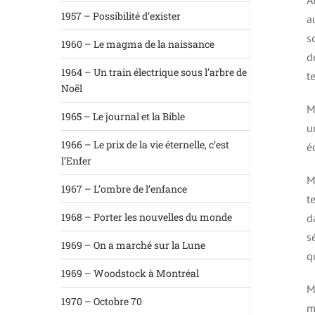
A
1957 – Possibilité d’exister
a
s
1960 – Le magma de la naissance
d
1964 – Un train électrique sous l’arbre de
t
Noël
M
1965 – Le journal et la Bible
u
1966 – Le prix de la vie éternelle, c’est
é
l’Enfer
M
1967 – L’ombre de l’enfance
t
1968 – Porter les nouvelles du monde
d
s
1969 – On a marché sur la Lune
q
1969 – Woodstock à Montréal
M
1970 – Octobre 70
m