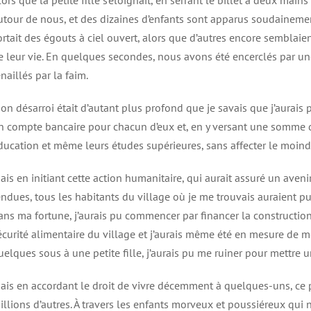
lors que la petite fille s’éloignait, en serrant le billet à deux mai
utour de nous, et des dizaines d’enfants sont apparus soudainement.
ortait des égouts à ciel ouvert, alors que d’autres encore semblaient
e leur vie. En quelques secondes, nous avons été encerclés par u
enaillés par la faim.
on désarroi était d’autant plus profond que je savais que j’aurais 
n compte bancaire pour chacun d’eux et, en y versant une somme dér
ducation et même leurs études supérieures, sans affecter le moind
ais en initiant cette action humanitaire, qui aurait assuré un aven
endues, tous les habitants du village où je me trouvais auraient p
ans ma fortune, j’aurais pu commencer par financer la construction d
écurité alimentaire du village et j’aurais même été en mesure de 
uelques sous à une petite fille, j’aurais pu me ruiner pour mettre
ais en accordant le droit de vivre décemment à quelques-uns, ce pr
illions d’autres. À travers les enfants morveux et poussiéreux qui 