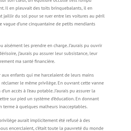
ns sur son cœur, un équilibre occulte s’est rompu
 Il en pleuvait des toits brinquebalants, il en
 jaillir du sol pour se ruer entre les voitures au péril
ne vague d’une cinquantaine de petits mendiants
pu aisément les prendre en charge. J’aurais pu ouvrir
isoire, j’aurais pu assurer leur subsistance, leur
rement ma santé financière.
ir aux enfants qui me harcelaient de leurs mains
u réclamer le même privilège. En ouvrant cette vanne
’un accès à l’eau potable. J’aurais pu assurer la
mettre sur pied un système d’éducation. En donnant
 un terme à quelques malheurs inacceptables.
ivilège aurait implicitement été refusé à des
nous encerclaient, c’était toute la pauvreté du monde