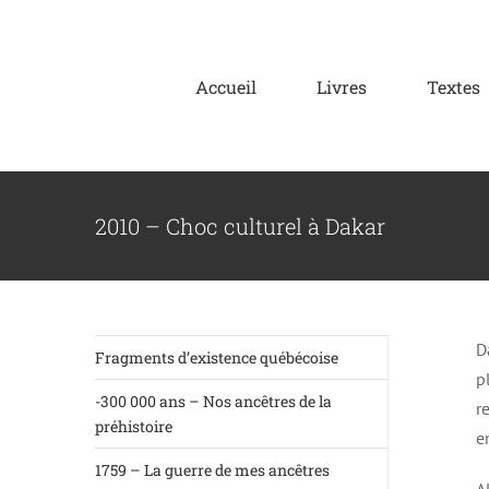
Skip
to
content
Accueil
Livres
Textes
2010 – Choc culturel à Dakar
D
Fragments d’existence québécoise
p
-300 000 ans – Nos ancêtres de la
r
préhistoire
e
1759 – La guerre de mes ancêtres