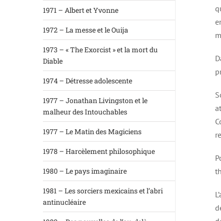
q
1971 – Albert et Yvonne
e
1972 – La messe et le Ouija
m
1973 – « The Exorcist » et la mort du
D
Diable
p
1974 – Détresse adolescente
S
1977 – Jonathan Livingston et le
a
malheur des Intouchables
C
1977 – Le Matin des Magiciens
r
1978 – Harcèlement philosophique
P
1980 – Le pays imaginaire
t
1981 – Les sorciers mexicains et l’abri
L
antinucléaire
d