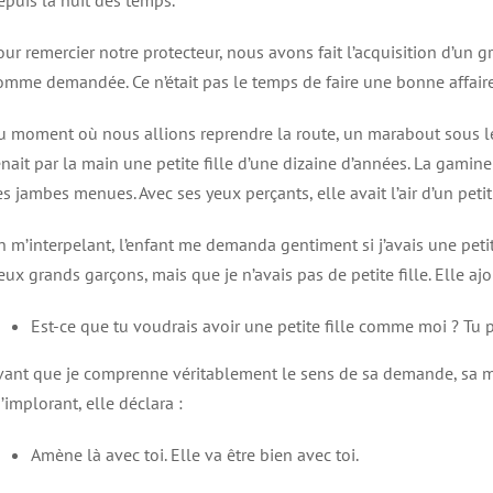
epuis la nuit des temps.
our remercier notre protecteur, nous avons fait l’acquisition d’un 
omme demandée. Ce n’était pas le temps de faire une bonne affaire
u moment où nous allions reprendre la route, un marabout sous le
enait par la main une petite fille d’une dizaine d’années. La gamin
es jambes menues. Avec ses yeux perçants, elle avait l’air d’un peti
n m’interpelant, l’enfant me demanda gentiment si j’avais une petit
eux grands garçons, mais que je n’avais pas de petite fille. Elle aj
Est-ce que tu voudrais avoir une petite fille comme moi ? Tu 
vant que je comprenne véritablement le sens de sa demande, sa mè
’implorant, elle déclara :
Amène là avec toi. Elle va être bien avec toi.