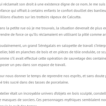
ui réclamait son droit à une existence digne de ce nom. Je me sui
nfance qui offrait à certains enfants le confort douillet des banlie
illions d’autres sur les trottoirs râpeux de Calcutta.
ans la petite rue où je me trouvais, la situation devenait de plus
rendre de force ce qu’ils réclamaient en utilisant la pitié comme 
oudainement, un grand Sénégalais en salopette de travail s’interp
telier, bâti en planches de bois et en pièces de tôle ondulée, ce sc
omme s’il avait effectué cette opération de sauvetage des centain
eposer un peu dans son espace de travail.
our nous donner le temps de reprendre nos esprits, et sans doute
hé très sucré dans des tasses de porcelaine.
’atelier était un incroyable univers d’objets en bois sculpté, cons
e masques de sorciers. Ces personnages mythiques semblaient nou