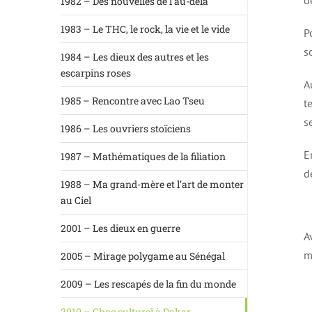
d
1982 – Des nouvelles de l’au-delà
1983 – Le THC, le rock, la vie et le vide
P
s
1984 – Les dieux des autres et les
escarpins roses
A
1985 – Rencontre avec Lao Tseu
t
s
1986 – Les ouvriers stoïciens
E
1987 – Mathématiques de la filiation
d
1988 – Ma grand-mère et l’art de monter
au Ciel
2001 – Les dieux en guerre
A
m
2005 – Mirage polygame au Sénégal
2009 – Les rescapés de la fin du monde
2010 – Choc culturel à Dakar