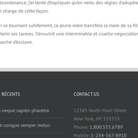
écontenancé, j’ai tenté d’expliquer qu’en vertu des règles d’adoptio
n charge de cette façon.
n se tournant subitement, la jeune mère transféra la main de sa f
etenir ses larmes. S’ensuivit une interminable et cruelle négociat
arché d’esclave.
S RÉCENTS
CONTACT US
 neque sapien pharetra
12345 North Main Street
New York, NY 555555
m congue semper metus
Phone:
1.800.555.6789
Mobile:
1-234-567-8910