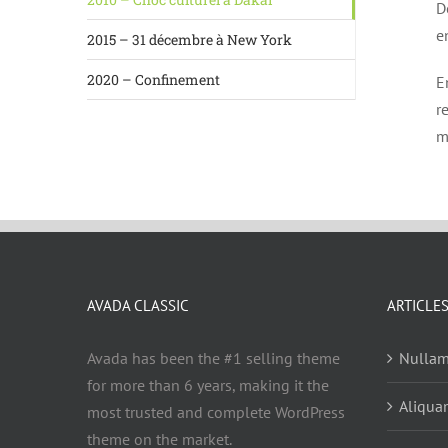
D
e
2015 – 31 décembre à New York
2020 – Confinement
E
r
m
AVADA CLASSIC
ARTICLE
Avada has been the #1 selling theme
Nullam
for more than 6 years, making it the
Aliqua
most trusted and complete WordPress
theme on the market.