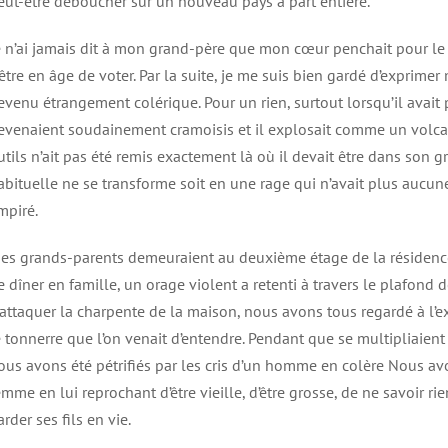
eut-être déboucher sur un nouveau pays à part entière.
e n’ai jamais dit à mon grand-père que mon cœur penchait pour le P
’être en âge de voter. Par la suite, je me suis bien gardé d’exprimer m
evenu étrangement colérique. Pour un rien, surtout lorsqu’il avait
evenaient soudainement cramoisis et il explosait comme un volcan. I
utils n’ait pas été remis exactement là où il devait être dans so
abituelle ne se transforme soit en une rage qui n’avait plus aucune
mpiré.
es grands-parents demeuraient au deuxième étage de la résidence f
e dîner en famille, un orage violent a retenti à travers le plafond 
’attaquer la charpente de la maison, nous avons tous regardé à l’e
e tonnerre que l’on venait d’entendre. Pendant que se multipliaient
ous avons été pétrifiés par les cris d’un homme en colère Nous avo
emme en lui reprochant d’être vieille, d’être grosse, de ne savoir ri
arder ses fils en vie.