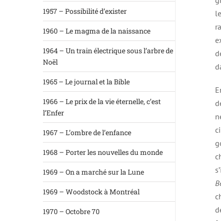
g
1957 – Possibilité d’exister
l
r
1960 – Le magma de la naissance
e
1964 – Un train électrique sous l’arbre de
d
Noël
d
1965 – Le journal et la Bible
E
1966 – Le prix de la vie éternelle, c’est
d
l’Enfer
n
c
1967 – L’ombre de l’enfance
g
1968 – Porter les nouvelles du monde
c
s
1969 – On a marché sur la Lune
B
1969 – Woodstock à Montréal
c
d
1970 – Octobre 70