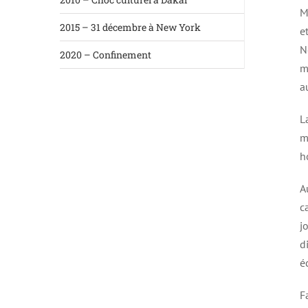
M
2015 – 31 décembre à New York
e
N
2020 – Confinement
m
a
L
m
h
A
c
j
d
é
F