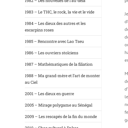
p
1982 – Des nouvelles de l’au-delà
1983 – Le THC, le rock, la vie et le vide
J
d
1984 – Les dieux des autres et les
d
escarpins roses
d
1985 – Rencontre avec Lao Tseu
o
h
1986 – Les ouvriers stoïciens
e
1987 – Mathématiques de la filiation
M
1988 – Ma grand-mère et l’art de monter
d
au Ciel
d
2001 – Les dieux en guerre
l
n
2005 – Mirage polygame au Sénégal
f
2009 – Les rescapés de la fin du monde
g
2010 – Choc culturel à Dakar