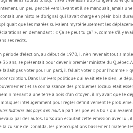
rognements sourds lorsqu’il avait été assis trop longtemps et qu’il 
entement, un peu penché vers l’avant et il ne manquait jamais une 
acontait une histoire d’orignal qui l’avait chargé en plein bois dur
xpliquait que les marées suivaient mystérieusement les déplacem
éclarations en demandant : « Ça se peut tu ça? », comme s’il y av
ans ses récits.
n période d’élection, au début de 1970, il n’en revenait tout sim
e 36 ans, se présentait pour devenir premier ministre du Québec. Alb
e fallait pas voter pour un parti, il fallait voter « pour l’homme » 
irconscription. Dans l’univers politique qui avait été le sien, le dép
ouvernement et sa connaissance des problèmes locaux était essenti
hemin menant à une terre à bois d’un citoyen, il n’y avait que le d
’impliquer intelligemment pour régler définitivement le problème.
elles histoires des pays d’en haut,
à part les poêles à bois qui avaient
hevaux par des autos. Lorsqu’on écoutait cette émission avec lui, il
e la cuisine de Donalda, les préoccupations bassement matérielles