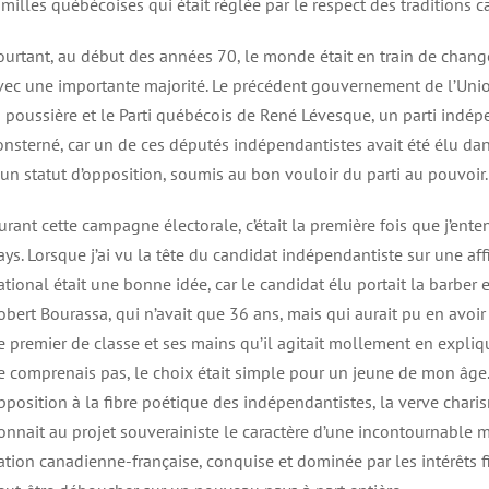
amilles québécoises qui était réglée par le respect des traditions 
ourtant, au début des années 70, le monde était en train de changer
vec une importante majorité. Le précédent gouvernement de l’Uni
a poussière et le Parti québécois de René Lévesque, un parti indépend
onsterné, car un de ces députés indépendantistes avait été élu dan
 un statut d’opposition, soumis au bon vouloir du parti au pouvoir.
urant cette campagne électorale, c’était la première fois que j’ente
ays. Lorsque j’ai vu la tête du candidat indépendantiste sur une affi
ational était une bonne idée, car le candidat élu portait la barber 
obert Bourassa, qui n’avait que 36 ans, mais qui aurait pu en avoir 
e premier de classe et ses mains qu’il agitait mollement en expl
e comprenais pas, le choix était simple pour un jeune de mon âge. 
pposition à la fibre poétique des indépendantistes, la verve char
onnait au projet souverainiste le caractère d’une incontournable mi
ation canadienne-française, conquise et dominée par les intérêts 