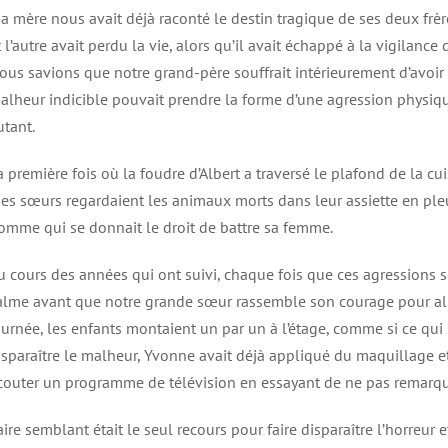
a mère nous avait déjà raconté le destin tragique de ses deux frèr
t l’autre avait perdu la vie, alors qu’il avait échappé à la vigilance
ous savions que notre grand-père souffrait intérieurement d’avoir 
alheur indicible pouvait prendre la forme d’une agression physique
utant.
a première fois où la foudre d’Albert a traversé le plafond de la cui
es sœurs regardaient les animaux morts dans leur assiette en pleur
omme qui se donnait le droit de battre sa femme.
u cours des années qui ont suivi, chaque fois que ces agressions 
alme avant que notre grande sœur rassemble son courage pour aller
ournée, les enfants montaient un par un à l’étage, comme si ce qui s’
isparaître le malheur, Yvonne avait déjà appliqué du maquillage et 
couter un programme de télévision en essayant de ne pas remarque
aire semblant était le seul recours pour faire disparaître l’horreur 