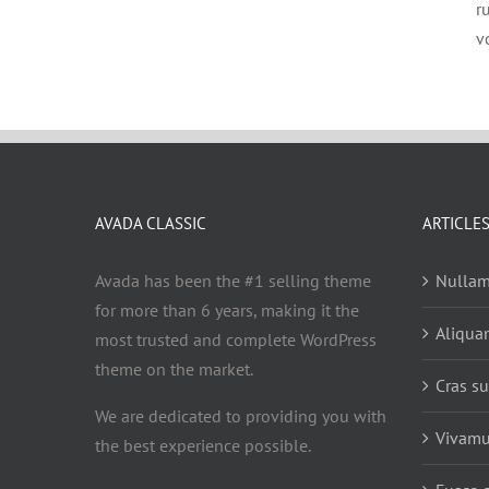
r
v
AVADA CLASSIC
ARTICLE
Avada has been the #1 selling theme
Nullam
for more than 6 years, making it the
Aliqua
most trusted and complete WordPress
theme on the market.
Cras su
We are dedicated to providing you with
Vivamu
the best experience possible.